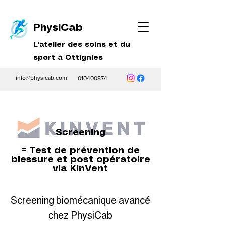
PhysiCab
L'atelier des soins et du
sport à Ottignies
info@physicab.com
010400874
Screening
= Test de prévention de
blessure et post opératoire
via KinVent
Screening biomécanique avancé
chez PhysiCab