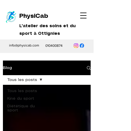
PhysiCab
L'atelier des soins et du
sport à Ottignies
info@physicab.com
010400874
Blog
Tous les posts
Tous les posts
Kiné du sport
Diététique du
sport