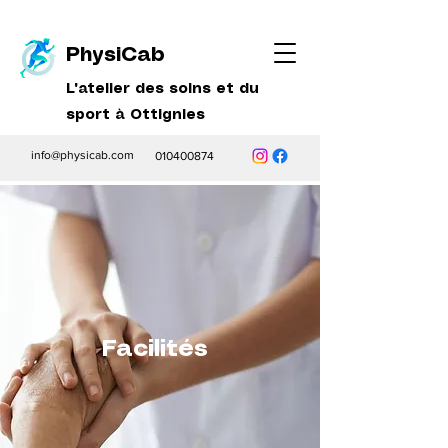
PhysiCab
L'atelier des soins et du
sport à Ottignies
info@physicab.com
010400874
Facilités