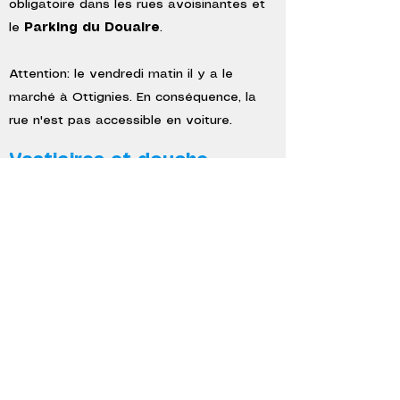
obligatoire dans les rues avoisinantes et
le
Parking du Douaire
.
Attention: le vendredi matin il y a le
marché à Ottignies. En conséquence, la
rue n'est pas accessible en voiture.
Vestiaires et douche
Afin de vous changer avant ou après
votre séance des vestiaires sont à votre
disposition.
Vous trouverez aussi une cabine de
douche.
Fontaine à eau
Une fontaine à eau est à votre
disposition dans la salle d'attente,