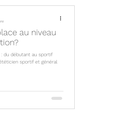
ure
lace au niveau
tion?
l : du débutant au sportif
téticien sportif et général