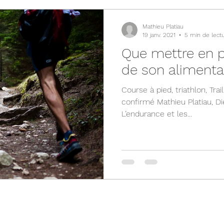
Mathieu Platiau
19 janv. 2021
5 min de lect
Que mettre en p
de son alimenta
Course à pied, triathlon, Trai
confirmé Mathieu Platiau, Dié
L’endurance et les...